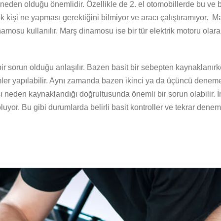
eden olduğu önemlidir. Özellikle de 2. el otomobillerde bu ve 
işi ne yapması gerektiğini bilmiyor ve aracı çalıştıramıyor. Ma
mosu kullanılır. Marş dinamosu ise bir tür elektrik motoru olarak 
sorun olduğu anlaşılır. Bazen basit bir sebepten kaynaklanırke
emler yapılabilir. Aynı zamanda bazen ikinci ya da üçüncü denem
 neden kaynaklandığı doğrultusunda önemli bir sorun olabilir. İn
luyor. Bu gibi durumlarda belirli basit kontroller ve tekrar den