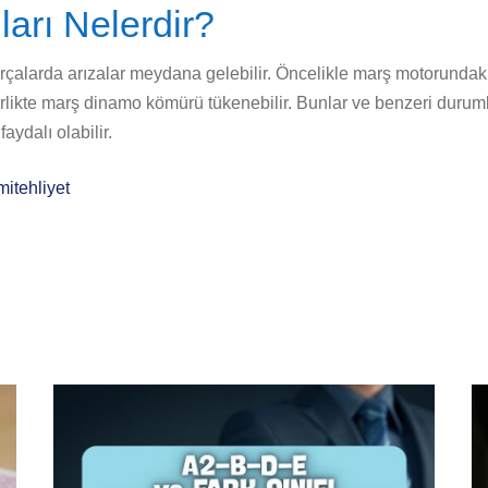
arı Nelerdir?
alarda arızalar meydana gelebilir. Öncelikle marş motorundaki 
birlikte marş dinamo kömürü tükenebilir. Bunlar ve benzeri duru
aydalı olabilir.
mitehliyet