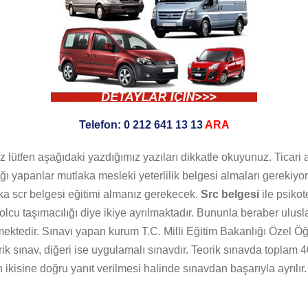
Telefon: 0 212 641 13 13
ARA
eniz lütfen aşağıdaki yazdığımız yazıları dikkatle okuyunuz. Ticar
ığı yapanlar mutlaka mesleki yeterlilik belgesi almaları gerekiyo
a scr belgesi eğitimi almanız gerekecek.
Src belgesi
ile psiko
lcu taşımacılığı diye ikiye ayrılmaktadır. Bununla beraber uluslar
mektedir. Sınavı yapan kurum T.C. Milli Eğitim Bakanlığı Özel Ö
ik sınav, diğeri ise uygulamalı sınavdır. Teorik sınavda toplam 4
 ikisine doğru yanıt verilmesi halinde sınavdan başarıyla ayrılır.