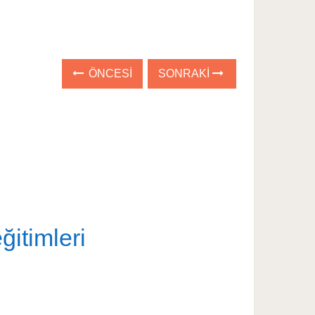
ÖNCESI
SONRAKI
ğitimleri