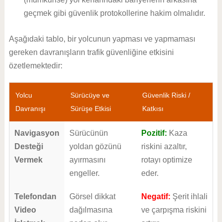
geçmek gibi güvenlik protokollerine hakim olmalıdır.
Aşağıdaki tablo, bir yolcunun yapması ve yapmaması
gereken davranışların trafik güvenliğine etkisini
özetlemektedir:
Yolcu
Sürücüye ve
Güvenlik Riski /
Davranışı
Sürüşe Etkisi
Katkısı
Navigasyon
Sürücünün
Pozitif:
Kaza
Desteği
yoldan gözünü
riskini azaltır,
Vermek
ayırmasını
rotayı optimize
engeller.
eder.
Telefondan
Görsel dikkat
Negatif:
Şerit ihlali
Video
dağılmasına
ve çarpışma riskini