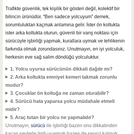
Trafikte güvenlik, tek kişilik bir gösteri değil, kolektif bir
bilincin ürünüdür. “Ben sadece yolcuyum” demek,
sorumluluktan kaçmak anlamına gelir. İster ön koltukta
ister arka koltukta oturun, güvenli bir varış noktası için
sürücüyle işbirliği yapmak, kurallara uymak ve tehlikenin
farkında olmak zorundasınız. Unutmayın, en iyi yolculuk,
herkesin eve sağ salim döndüğü yolculuktur.
1. Yolcu uyursa sürücünün dikkati dağılır mı?
2. Arka koltukta emniyet kemeri takmak zorunlu
mudur?
3. Çocuklar ön koltuğa ne zaman oturabilir?
4. Sürücü hata yaparsa yolcu müdahale etmeli
midir?
5. Araç tutan bir yolcu ne yapmalıdır?
Unutmayın,
sürücü
ile işbirliği bazen onu dikkatinden
kaçan şeylerle ilgili uyarmak bazen de sessiz kalmak