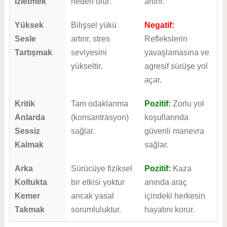
İzletmek
neden olur.
artırır.
Yüksek
Bilişsel yükü
Negatif:
Sesle
artırır, stres
Reflekslerin
Tartışmak
seviyesini
yavaşlamasına ve
yükseltir.
agresif sürüşe yol
açar.
Kritik
Tam odaklanma
Pozitif:
Zorlu yol
Anlarda
(konsantrasyon)
koşullarında
Sessiz
sağlar.
güvenli manevra
Kalmak
sağlar.
Arka
Sürücüye fiziksel
Pozitif:
Kaza
Koltukta
bir etkisi yoktur
anında araç
Kemer
ancak yasal
içindeki herkesin
Takmak
sorumluluktur.
hayatını korur.