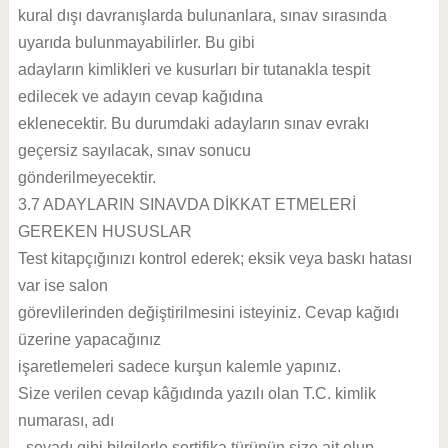
kural dışı davranışlarda bulunanlara, sınav sırasında
uyarıda bulunmayabilirler. Bu gibi
adayların kimlikleri ve kusurları bir tutanakla tespit
edilecek ve adayın cevap kağıdına
eklenecektir. Bu durumdaki adayların sınav evrakı
geçersiz sayılacak, sınav sonucu
gönderilmeyecektir.
3.7 ADAYLARIN SINAVDA DİKKAT ETMELERİ
GEREKEN HUSUSLAR
Test kitapçığınızı kontrol ederek; eksik veya baskı hatası
var ise salon
görevlilerinden değiştirilmesini isteyiniz. Cevap kağıdı
üzerine yapacağınız
işaretlemeleri sadece kurşun kalemle yapınız.
Size verilen cevap kâğıdında yazılı olan T.C. kimlik
numarası, adı
, soyadı gibi bilgilerle sertifika türünün size ait olup