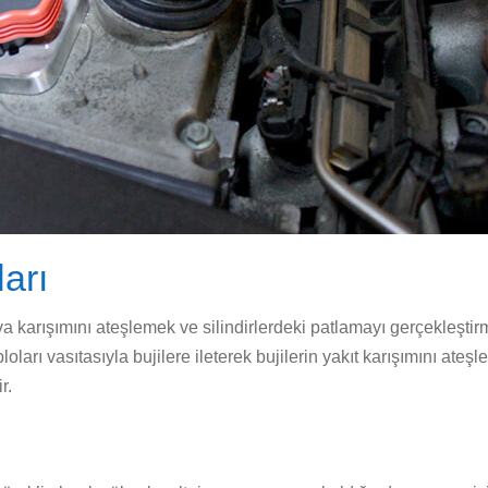
arı
va karışımını ateşlemek ve silindirlerdeki patlamayı gerçekleştirm
abloları vasıtasıyla bujilere ileterek bujilerin yakıt karışımını at
r.