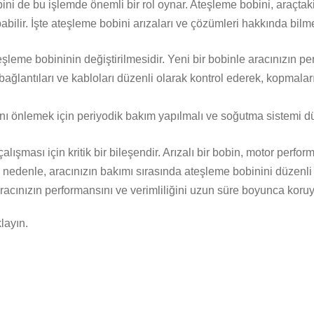
bini de bu işlemde önemli bir rol oynar. Ateşleme bobini, araçtaki 
bilir. İşte ateşleme bobini arızaları ve çözümleri hakkında bilm
teşleme bobininin değiştirilmesidir. Yeni bir bobinle aracınızın pe
l bağlantıları ve kabloları düzenli olarak kontrol ederek, kopmaları
nı önlemek için periyodik bakım yapılmalı ve soğutma sistemi düz
ışması için kritik bir bileşendir. Arızalı bir bobin, motor perfo
Bu nedenle, aracınızın bakımı sırasında ateşleme bobinini düzenli
racınızın performansını ve verimliliğini uzun süre boyunca koruya
layın.