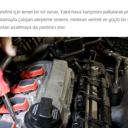
timi için temel bir rol oynar. Yakıt-hava karışımını patlatarak p
manlamayla çalışan ateşleme sistemi, motorun verimli ve güçlü bi
nları azaltmaya da yardımcı olur.