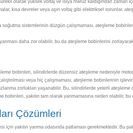
ürekli olarak yüksek voltaj ve ısıya maruz kaldığından zaman iç
alar, kısa devreler veya aşırı voltaj gibi elektriksel sorunlar, 
a soğutma sistemlerinin düzgün çalışmaması, ateşleme bobinleri
 yanması daha zor olabilir, bu da ateşleme bobinlerini zorlayarak
şleme bobinleri, silindirlerde düzensiz ateşleme nedeniyle motoru
lıştırılması veya hiç çalışmaması, ateşleme bobinlerinin işlevini
lanma zorlukları yaşanabilir. Bu, silindirlerde yeterli ateşleme ol
me bobinleri, yakıtın tam olarak yanmamasına neden olabilir, bu d
ları Çözümleri
esi için yakıtın yanma odasında patlaması gerekmektedir. Bu patl