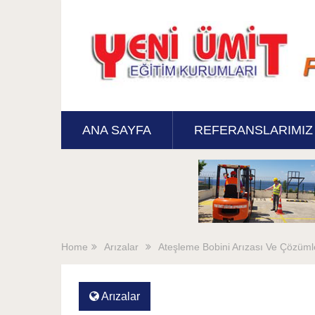
ANA SAYFA
REFERANSLARIMIZ
Home
Arızalar
Ateşleme Bobini Arızası Ve Çözüml
Arızalar