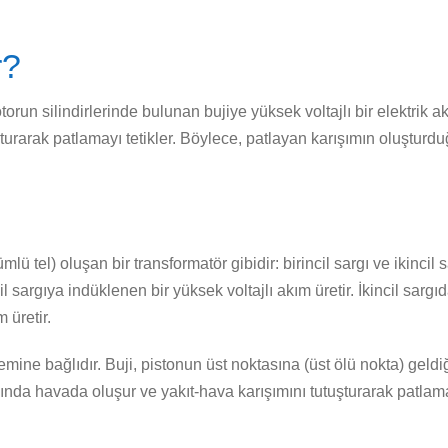
r?
orun silindirlerinde bulunan bujiye yüksek voltajlı bir elektrik ak
tuşturarak patlamayı tetikler. Böylece, patlayan karışımın oluştu
 tel) oluşan bir transformatör gibidir: birincil sargı ve ikincil sar
l sargıya indüklenen bir yüksek voltajlı akım üretir. İkincil sargı
 üretir.
emine bağlıdır. Buji, pistonun üst noktasına (üst ölü nokta) gel
arasında havada oluşur ve yakıt-hava karışımını tutuşturarak patlama