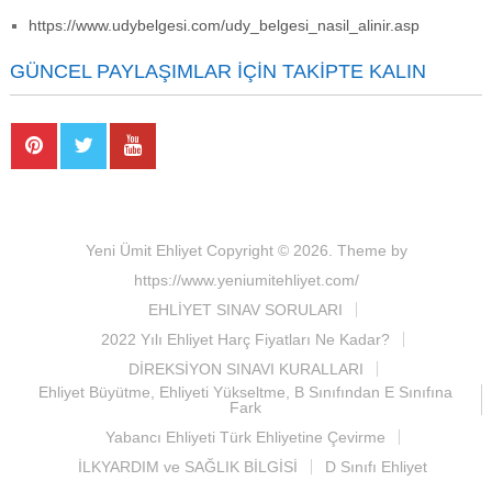
https://www.udybelgesi.com/udy_belgesi_nasil_alinir.asp
GÜNCEL PAYLAŞIMLAR İÇIN TAKIPTE KALIN
Yeni Ümit Ehliyet
Copyright © 2026.
Theme by
https://www.yeniumitehliyet.com/
EHLİYET SINAV SORULARI
2022 Yılı Ehliyet Harç Fiyatları Ne Kadar?
DİREKSİYON SINAVI KURALLARI
Ehliyet Büyütme, Ehliyeti Yükseltme, B Sınıfından E Sınıfına
Fark
Yabancı Ehliyeti Türk Ehliyetine Çevirme
İLKYARDIM ve SAĞLIK BİLGİSİ
D Sınıfı Ehliyet