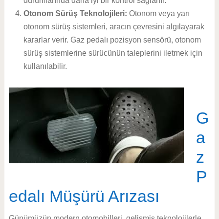
durumlarında daha iyi bir kontrol sağlanır.
Otonom Sürüş Teknolojileri:
Otonom veya yarı
otonom sürüş sistemleri, aracın çevresini algılayarak
kararlar verir. Gaz pedalı pozisyon sensörü, otonom
sürüş sistemlerine sürücünün taleplerini iletmek için
kullanılabilir.
G
a
z
P
edalı Müşürü Arızası
Günümüzün modern otomobilleri, gelişmiş teknolojilerle