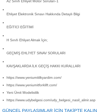
A2 Sınıfı Ehliyet Motor Soruları-1
Ehliyet Elektronik Sınavı Hakkında Detaylı Bilgi
EĞİTİCİ EĞİTİMİ
H Sınıfı Ehliyet Almak İçin;
GEÇMİŞ EHLİYET SINAV SORULARI
KAVŞAKLARDA İLK GEÇİŞ HAKKI KURALLARI
https://www.yeniumitilkyardim.com/
https://www.yeniumitforklift.com/
Yeni Ümit Modelistlik
https://www.udybelgesi.com/udy_belgesi_nasil_alinir.asp
GÜNCEL PAYLAŞIMLAR İÇIN TAKIPTE KALIN