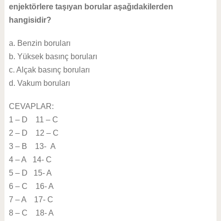
enjektörlere taşıyan borular aşağıdakilerden
hangisidir?
a. Benzin boruları
b. Yüksek basınç boruları
c. Alçak basınç boruları
d. Vakum boruları
CEVAPLAR:
1 – D 11 – C
2 – D 12 – C
3 – B 13- A
4 – A 14- C
5 – D 15- A
6 – C 16- A
7 – A 17- C
8 – C 18- A