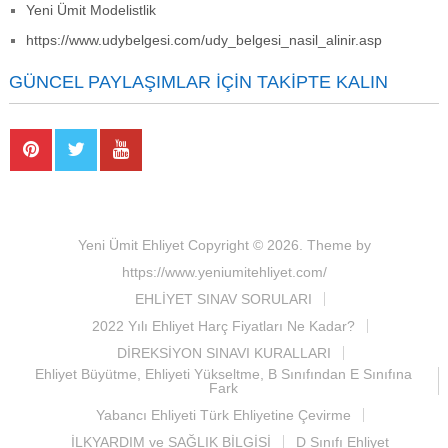
Yeni Ümit Modelistlik
https://www.udybelgesi.com/udy_belgesi_nasil_alinir.asp
GÜNCEL PAYLAŞIMLAR İÇIN TAKIPTE KALIN
Yeni Ümit Ehliyet
Copyright © 2026.
Theme by
https://www.yeniumitehliyet.com/
EHLİYET SINAV SORULARI
2022 Yılı Ehliyet Harç Fiyatları Ne Kadar?
DİREKSİYON SINAVI KURALLARI
Ehliyet Büyütme, Ehliyeti Yükseltme, B Sınıfından E Sınıfına
Fark
Yabancı Ehliyeti Türk Ehliyetine Çevirme
İLKYARDIM ve SAĞLIK BİLGİSİ
D Sınıfı Ehliyet